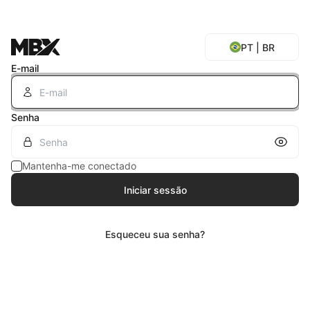
PT | BR
E-mail
Senha
Inscreva-se
Mostrar senha
Mantenha-me conectado
Início em 30/07/2026
Iniciar sessão
Saiba mais
Esqueceu sua senha?