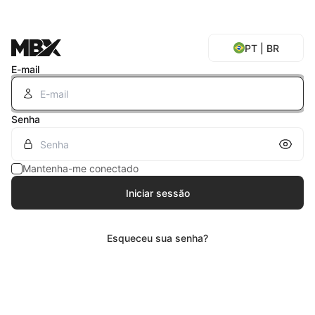
PT | BR
E-mail
Senha
Inscreva-se
Mostrar senha
Mantenha-me conectado
Início em 30/07/2026
Iniciar sessão
Saiba mais
Esqueceu sua senha?