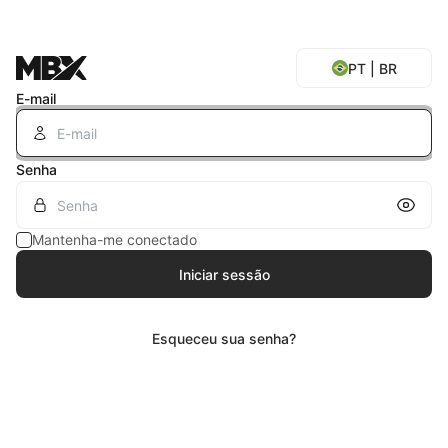
PT | BR
E-mail
Senha
Inscreva-se
Mostrar senha
Mantenha-me conectado
Início em 30/07/2026
Iniciar sessão
Saiba mais
Esqueceu sua senha?